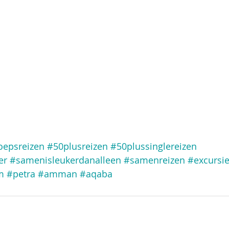
oepsreizen
#50plusreizen
#50plussinglereizen
er
#samenisleukerdanalleen
#samenreizen
#excursie
m
#petra
#amman
#aqaba