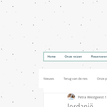
Home
Onze reizen
Reservere
Nieuws
Terug van de reis
Onze p
Petra Westgeest
1
Jordanië