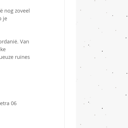
ë nog zoveel 
 je 
ordanië. Van 
ke 
ueuze ruïnes 