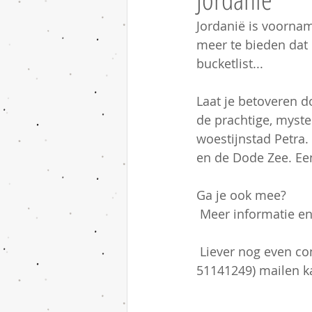
Jordanië is voornam
meer te bieden dat 
bucketlist... 
Laat je betoveren d
de prachtige, myste
woestijnstad Petra
en de Dode Zee. Een
Ga je ook mee? 
 Meer informatie en
 Liever nog even contact, bel of app ons gewoon even (Jos 06 53622051 Petra 06 
51141249) mailen ka