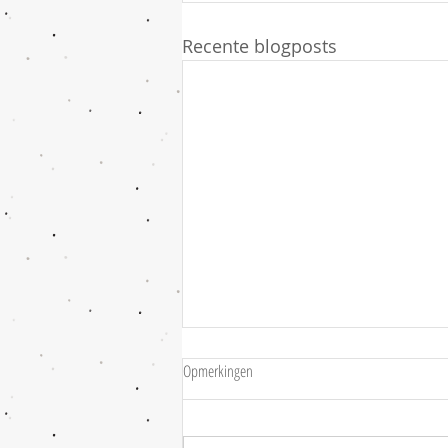
Recente blogposts
Fijne jaarwisseling...
Opmerkingen
Op naar een nieuw jaar 🗓 vol
mooie herinneringen, kleine