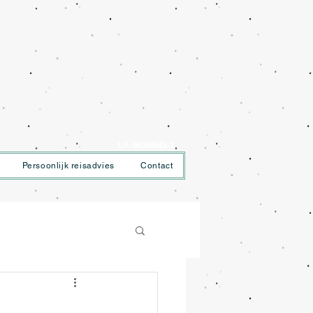
UA-86356643-2
Persoonlijk reisadvies
Contact