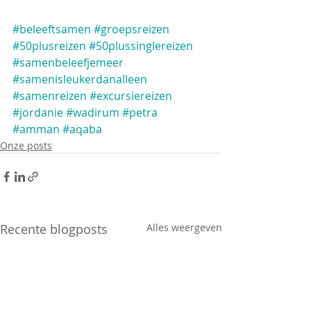
#beleeftsamen
#groepsreizen
#50plusreizen
#50plussinglereizen
#samenbeleefjemeer
#samenisleukerdanalleen
#samenreizen
#excursiereizen
#jordanie
#wadirum
#petra
#amman
#aqaba
Onze posts
Recente blogposts
Alles weergeven