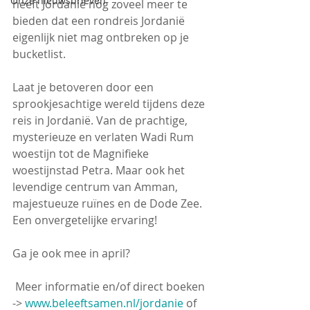
Onze nieuwsbrieven
heeft Jordanië nog zoveel meer te 
bieden dat een rondreis Jordanië 
eigenlijk niet mag ontbreken op je 
bucketlist. 
Laat je betoveren door een 
sprookjesachtige wereld tijdens deze 
reis in Jordanië. Van de prachtige, 
mysterieuze en verlaten Wadi Rum 
woestijn tot de Magnifieke 
woestijnstad Petra. Maar ook het 
levendige centrum van Amman, 
majestueuze ruïnes en de Dode Zee. 
Een onvergetelijke ervaring! 
Ga je ook mee in april? 
 Meer informatie en/of direct boeken 
-> 
www.beleeftsamen.nl/jordanie
 of 