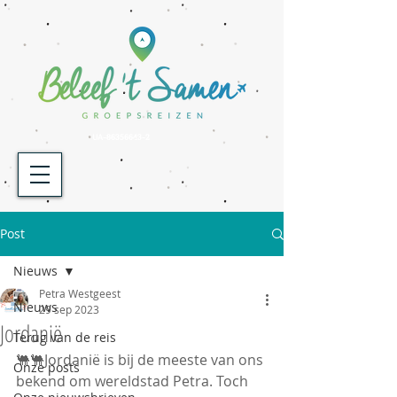
UA-86356643-2
Post
Nieuws
Petra Westgeest
Nieuws
29 sep 2023
Jordanië
Terug van de reis
🐫🐫Jordanië is bij de meeste van ons 
Onze posts
bekend om wereldstad Petra. Toch 