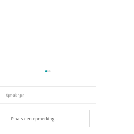
Cambodja
Opmerkingen
Rondreis Nappa Valley
Plaats een opmerking...