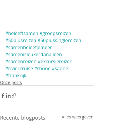
#beleeftsamen
#groepsreizen
#50plusreizen
#50plussinglereizen
#samenbeleefjemeer
#samenisleukerdanalleen
#samenreizen
#excursiereizen
#riviercruise
#rhone
#saone
#frankrijk
Onze posts
Recente blogposts
Alles weergeven