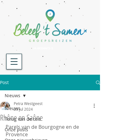
UA-86356643-2
Post
Nieuws
Petra Westgeest
Nieuws
23 jul 2024
Rhône en Saône
Terug van de reis
Parels van de Bourgogne en de 
Onze posts
Provence 