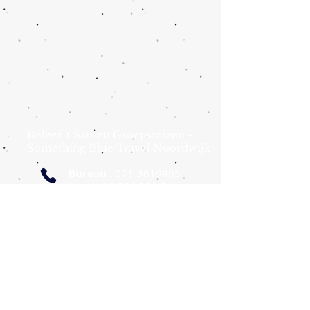
Beleef 't Samen Groepsreizen -
Something Blue Travel Noordwijk
Bureau
:
071-3619495
J
os:
06-536 220 51
Petra: 06-511 412 49
info@beleeftsamen.nl
somethingblue@travelcompany.nl
Postadres :
Bremkant 26, 2203 NG Noordwijk