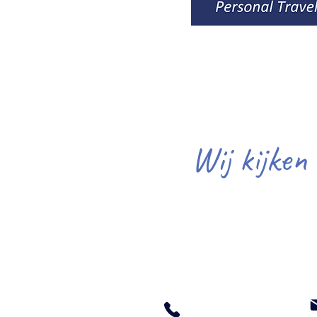
Wij kijken
Beleef 't S
Bureau
: 071-