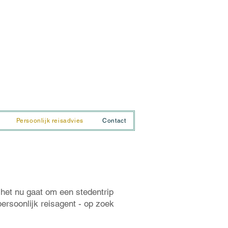
UA-86356643-2
Persoonlijk reisadvies
Contact
het nu gaat om een stedentrip
persoonlijk reisagent - op zoek