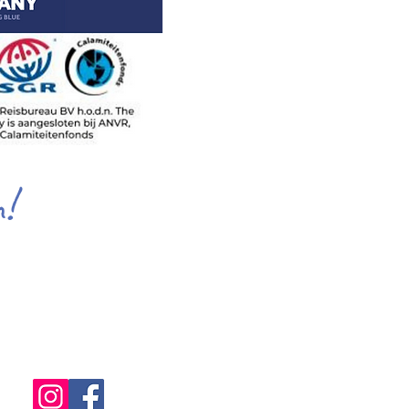
!
el Noordwijk
Beleef 't Samen
op Social Media