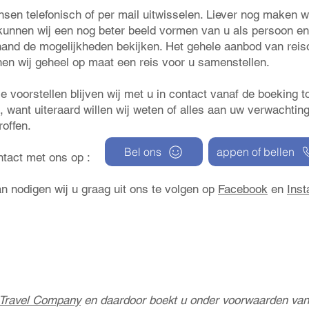
sen telefonisch of per mail uitwisselen. Liever nog maken w
kunnen wij een nog beter beeld vormen van u als persoon en
 hand de mogelijkheden bekijken. Het gehele aanbod van reiso
en wij geheel op maat een reis voor u samenstellen.
e voorstellen blijven wij met u in contact vanaf de boeking 
s, want uiteraard willen wij weten of alles aan uw verwachting
roffen.
Bel ons
appen of bellen
ontact met ons op :
an nodigen wij u graag uit ons te volgen op
Facebook
en
Inst
Travel Company
en daardoor boekt u onder voorwaarden van