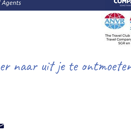
 er naar uit je te ontmoeten
amen Groepsreizen - Something Blue Trav
info@beleeftsamen.nl
Postadres :