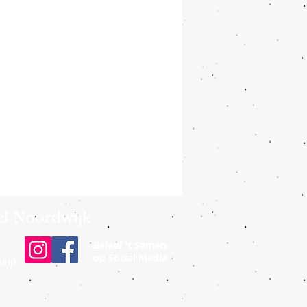
el Noordwijk
Beleef 't Samen
op Social Media
wijk