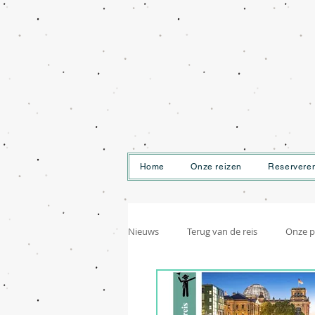
Home
Onze reizen
Reservere
Nieuws
Terug van de reis
Onze p