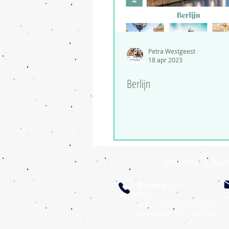
Petra Westgeest
18 apr 2023
Berlijn
Beleef 't S
Bureau
: 071-
s
3619495
J
os: 06-536 220 51
Petra: 06-511 412 49