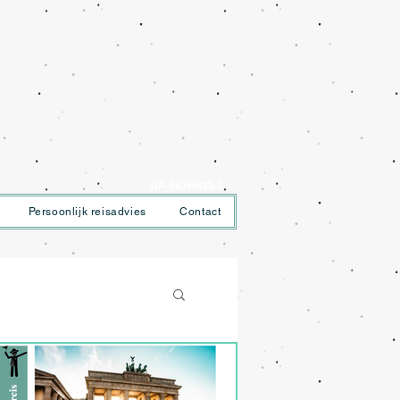
UA-86356643-2
Persoonlijk reisadvies
Contact