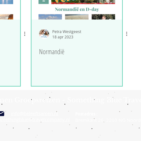
Petra Westgeest
18 apr 2023
Normandië
amen Groepsreizen - Something Blue Trav
info@beleeftsamen.nl
Postadres :
omethingblue@travelcompany.nl
Bremkant 26, 2203 NG Noord