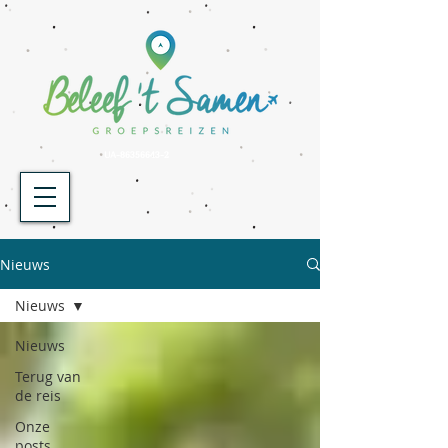
UA-86356643-2
Nieuws
Nieuws
Nieuws
Terug van
de reis
Onze
posts