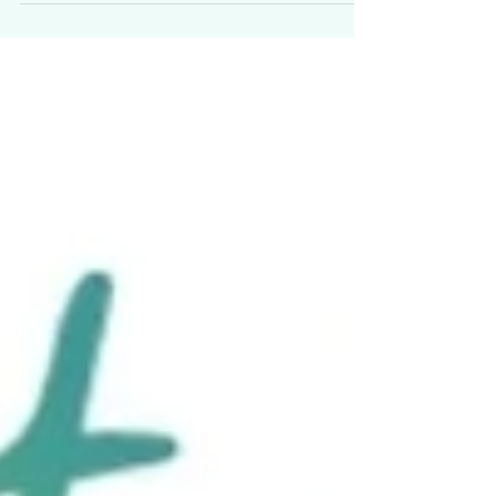
eeuw zo tastbaar is a