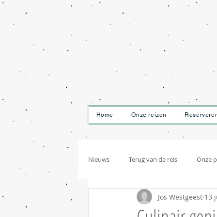
Home
Onze reizen
Reservere
Nieuws
Terug van de reis
Onze p
Jos Westgeest
13 
Culinair geni