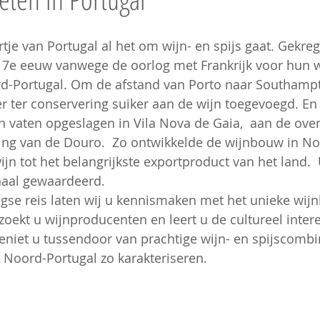
artje van Portugal al het om wijn- en spijs gaat. Gekre
 17e eeuw vanwege de oorlog met Frankrijk voor hun 
d-Portugal. Om de afstand van Porto naar Southampt
 ter conservering suiker aan de wijn toegevoegd. En
in vaten opgeslagen in Vila Nova de Gaia,  aan de over
ng van de Douro.  Zo ontwikkelde de wijnbouw in No
jn tot het belangrijkste exportproduct van het land.  U
naal gewaardeerd. 
agse reis laten wij u kennismaken met het unieke wij
zoekt u wijnproducenten en leert u de cultureel inter
eniet u tussendoor van prachtige wijn- en spijscombi
e Noord-Portugal zo karakteriseren.  