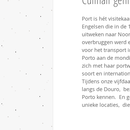
Port is hét visiteka
Engelsen die in de
uitweken naar Noor
overbruggen werd er
voor het transport 
Porto aan de mondi
zich met haar portwi
soort en internatio
Tijdens onze vijfda
langs de Douro,  be
Porto kennen.  En g
unieke locaties,  di