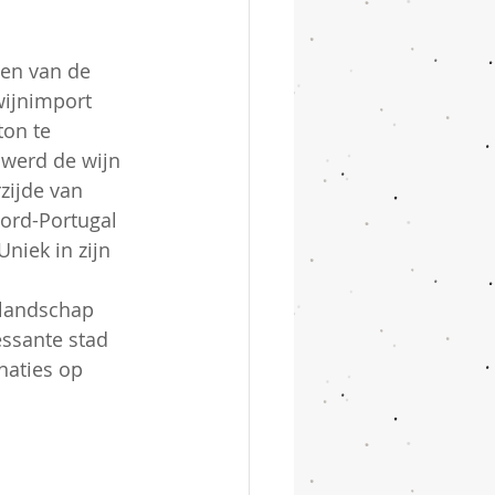
gen van de 
wijnimport 
on te 
 werd de wijn 
zijde van 
ord-Portugal 
niek in zijn 
nlandschap 
essante stad 
naties op 