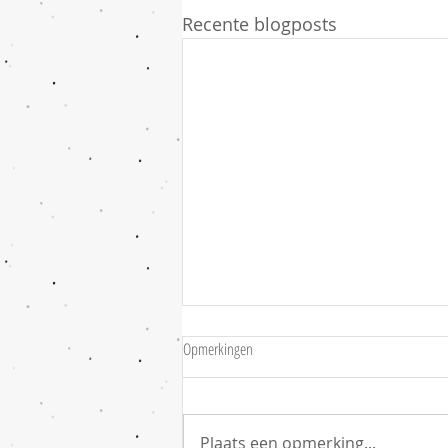
Recente blogposts
Fijne jaarwisseling...
Opmerkingen
Op naar een nieuw jaar 🗓 vol
mooie herinneringen, kleine
geluksmomenten en nieuwe
Plaats een opmerking...