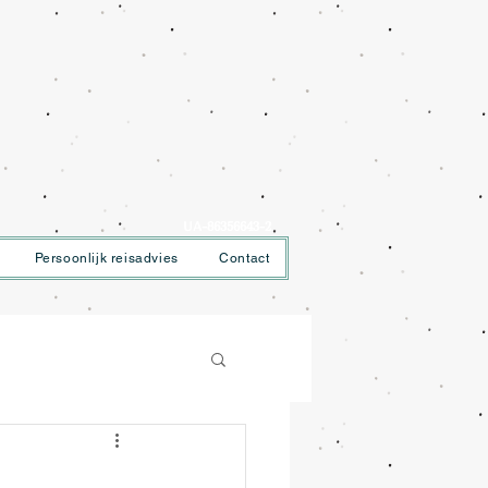
UA-86356643-2
Persoonlijk reisadvies
Contact