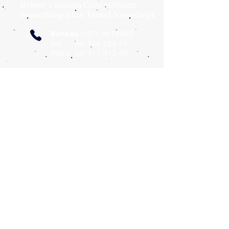
Beleef 't Samen Groepsreizen -
Something Blue Travel Noordwijk
Bureau
:
071-3619495
J
os:
06-536 220 51
Petra: 06-511 412 49
info@beleeftsamen.nl
somethingblue@travelcompany.nl
Postadres :
Bremkant 26, 2203 NG Noordwijk
Beleef 't Samen
op Social Media
Beleef 'Samen Groepsreizen zijn onderdeel van
Something Blue Travel, zelfstandig ondernemer en
aangesloten bij The Travel Company in Almere, de
franchiseorganisatie voor zelfstandige reisadviseurs.
Something Blue Travel brengt haar boekingen onder bij
The Travel Company (ANVR 4228, SGR 3642). U boekt en
betaalt aan The Travel Company (ingeschreven bij de
Kamer van Koophandel onder nummer
390.73.544)
.