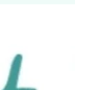
middeleeuwse binnenstad is één van de
mooiste steden van Europa. Met als
visitekaartje de Grote Markt met de L