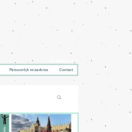
UA-86356643-2
Persoonlijk reisadvies
Contact