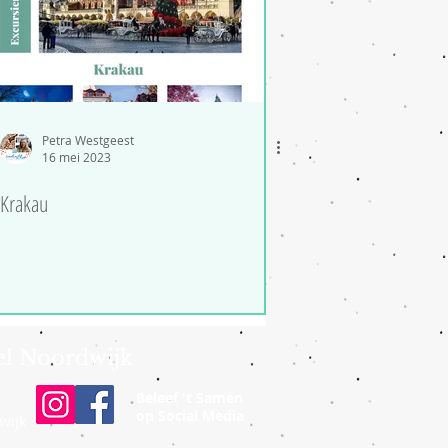
Petra Westgeest
16 mei 2023
Krakau
el Noordwijk
Beleef 't Samen
op Social Media
wijk