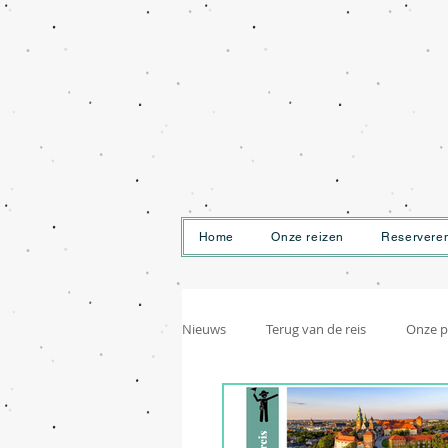
Home
Onze reizen
Reservere
Nieuws
Terug van de reis
Onze p