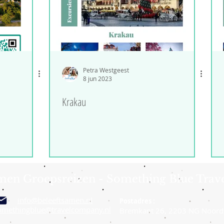
Petra Westgeest
8 jun 2023
Krakau
amen Groepsreizen - Something Blue Trav
info@beleeftsamen.nl
Postadres :
omethingblue@travelcompany.nl
Bremkant 26, 2203 NG Noord