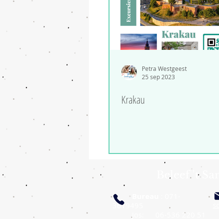
Petra Westgeest
25 sep 2023
Krakau
Beleef 't S
Bureau
: 071-
s
3619495
J
os: 06-536 220 51