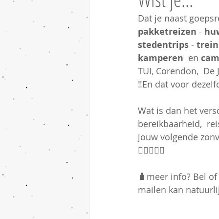
Dat je naast goepsr
pakketreizen
 - 
huw
stedentrips
 - 
trei
kamperen
  en 
cam
TUI, Corendon,  De J
‼️En dat voor dezelf
Wat is dan het versc
bereikbaarheid,  re
jouw volgende zonvak
🙋‍♂️🙋🏼‍♀️
🧳meer info? Bel o
mailen kan natuurlij