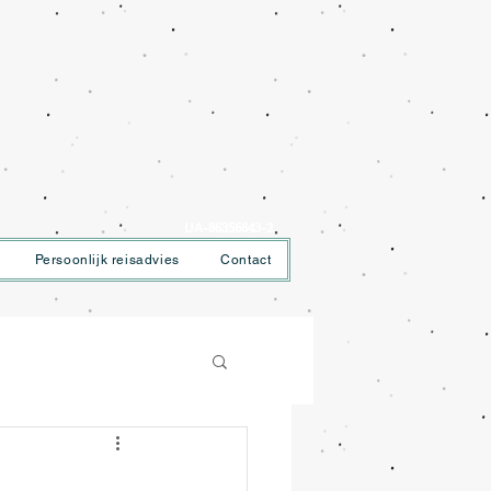
UA-86356643-2
Persoonlijk reisadvies
Contact