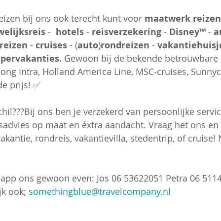
eizen bij ons ook terecht kunt voor 
maatwerk
reizen
elijksreis
 -  
hotels
 - 
reisverzekering
 - 
Disney™
 - 
a
nreizen
 - 
cruises
 - (
auto
)
rondreizen
 - 
vakantiehuisj
pervakanties. 
Gewoon bij de bekende betrouwbare p
ong Intra, Holland America Line, MSC-cruises, Sunnycar
de prijs! ✅
hil???Bij ons ben je verzekerd van persoonlijke servic
isadvies op maat en éxtra aandacht. Vraag het ons en
antie, rondreis, vakantievilla, stedentrip, of cruise! N
f app ons gewoon even: Jos 06 53622051 Petra 06 5114
k ook; 
somethingblue@travelcompany.nl