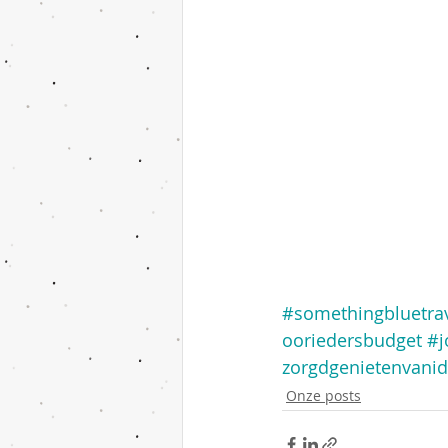
#somethingbluetra
ooriedersbudget
#j
zorgdgenietenvanid
Onze posts