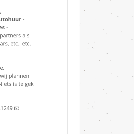
, 
utohuur
 - 
es
 - 
artners als 
s, etc., etc.
e, 
 wij plannen 
iets is te gek 
1249 📧 