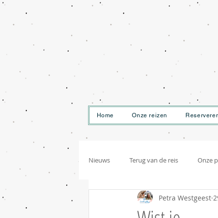
Home
Onze reizen
Reservere
Nieuws
Terug van de reis
Onze p
Petra Westgeest
2
Wist je...