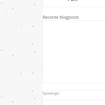
Recente blogposts
Fijne jaarwisseling...
Opmerkingen
Op naar een nieuw jaar 🗓 vol