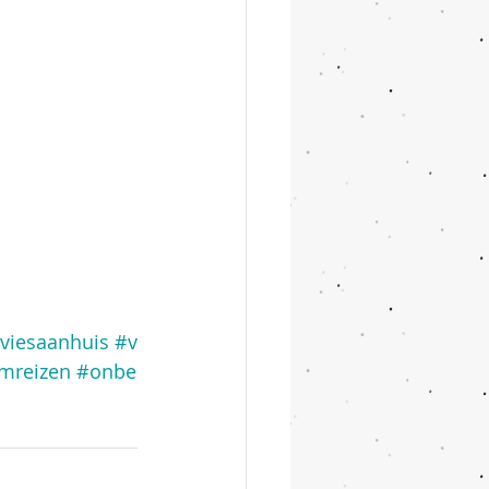
viesaanhuis
#v
mreizen
#onbe