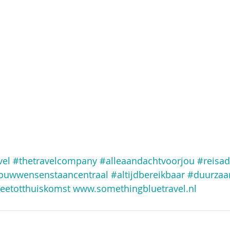
vel
#thetravelcompany
#alleaandachtvoorjou
#reisad
ouwwensenstaancentraal
#altijdbereikbaar
#duurzaa
eetotthuiskomst
www.somethingbluetravel.nl